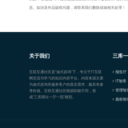
息。如涉及作品版权问题，请联系我们删除或做相关处理！
关于我们
三库一
互联互通社区是“迪式咨询”下，专注于IT互联
报告厅
网交流与学习的知识内容平台。内容来源主要
IT智库
为迪式咨询所服务客户的真实需求，极具有参
管理智
考价值。互联互通社区根据职能不同，形
成“三库两社一厅一院”模型。
股权智