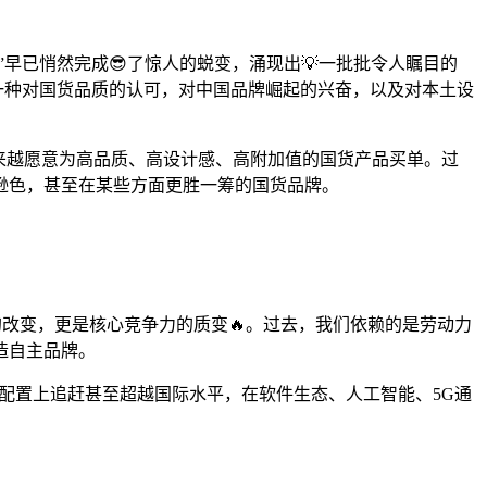
早已悄然完成😎了惊人的蜕变，涌现出💡一批批令人瞩目的
是一种对国货品质的认可，对中国品牌崛起的兴奋，以及对本土设
来越愿意为高品质、高设计感、高附加值的国货产品买单。过
逊色，甚至在某些方面更胜一筹的国货品牌。
的改变，更是核心竞争力的质变🔥。过去，我们依赖的是劳动力
造自主品牌。
件配置上追赶甚至超越国际水平，在软件生态、人工智能、5G通