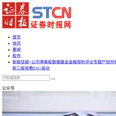
首页
快讯
要闻
股市
新股
信披+
公司
港美股
数据
基金
金融
视听
评论
专题
产经
创
新三板
投教
ESG
滚动
公众号