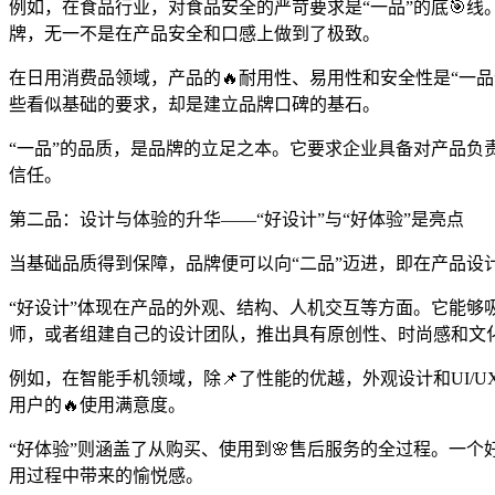
例如，在食品行业，对食品安全的严苛要求是“一品”的底🎯
牌，无一不是在产品安全和口感上做到了极致。
在日用消费品领域，产品的🔥耐用性、易用性和安全性是“一
些看似基础的要求，却是建立品牌口碑的基石。
“一品”的品质，是品牌的立足之本。它要求企业具备对产品负
信任。
第二品：设计与体验的升华——“好设计”与“好体验”是亮点
当基础品质得到保障，品牌便可以向“二品”迈进，即在产品
“好设计”体现在产品的外观、结构、人机交互等方面。它能
师，或者组建自己的设计团队，推出具有原创性、时尚感和文
例如，在智能手机领域，除📌了性能的优越，外观设计和UI/
用户的🔥使用满意度。
“好体验”则涵盖了从购买、使用到🌸售后服务的全过程。一
用过程中带来的愉悦感。