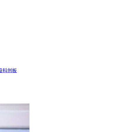
投
科创板