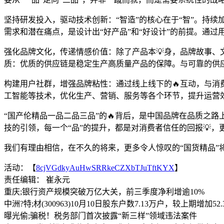
坚持研发投入，驱动技术创新：“智造”的核心在于“智”。持
需求和潜在痛点，是设计出“好产品”和“好设计”的前提。通
强化品牌文化，传递情感价值：除了产品本💡身，品牌故事
质：优质的供应链是稳定生产高质量产品的保障。与可靠的供
构建用户社群，增强品牌粘性：通过线上线下的🔥互动，与
工智能等技术，优化生产、营销、服务等各个环节，提升运营
“国产伦精品一品二品三品”的🔥背后，是中国品牌在品质之
技的引领，每一个“品”的提升，都是对消费者信任的回报💡
我们有理由相信，在不久的将来，更多令人惊叹的“国货精品”
活动：【
8cjVGdkyAuHwSRRkeCZXbTJuTftKYX
】
责任编辑： 崔永元
重庆;银行资产规模突破万亿大关，前三季度净利增逾10%
中洲?特;材(300963)10月10日股东户数7.13万户，较上期增加52.
曝光偷;骗税！税务部门首次披露“新三样”领域违法案件