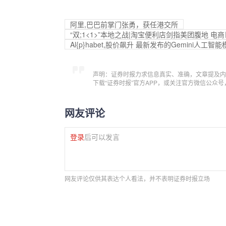
阿里,巴巴前掌门张勇，获任港交所
“双;1<1>”本地之战|淘宝便利店剑指美团腹地 电
Al{p}habet,股价飙升 最新发布的Gemini人工智
声明：证券时报力求信息真实、准确，文章提及内
下载“证券时报”官方APP，或关注官方微信公众
网友评论
登录
后可以发言
网友评论仅供其表达个人看法，并不表明证券时报立场