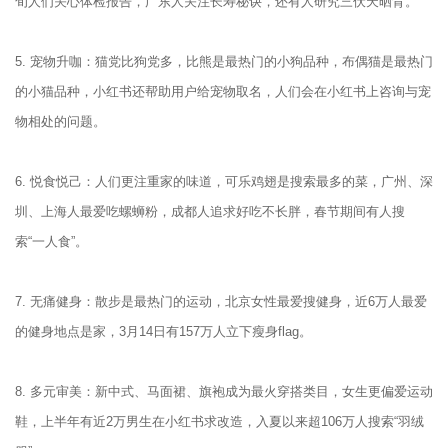
旬人们关心体检报告，广东人关注长寿秘诀，还有人研究三伏天晒背。
5. 宠物升咖：猫党比狗党多，比熊是最热门的小狗品种，布偶猫是最热门
的小猫品种，小红书还帮助用户给宠物取名，人们会在小红书上咨询与宠
物相处的问题。
6. 悦食悦己：人们更注重家的味道，可乐鸡翅是搜索最多的菜，广州、深
圳、上海人最爱吃螺蛳粉，成都人追求好吃不长胖，春节期间有人搜
索“一人食”。
7. 无痛健身：散步是最热门的运动，北京女性最爱搜健身，近6万人最爱
的健身地点是家，3月14日有157万人立下瘦身flag。
8. 多元审美：新中式、马面裙、旗袍成为最火穿搭类目，女生更偏爱运动
鞋，上半年有近2万男生在小红书求改造，入夏以来超106万人搜索“羽绒