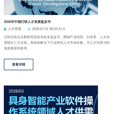
2026年中国行研人才发展蓝皮书
人才管理
2026-07-31 09:20:51.0
沙利文联合头豹研究院发布的本蓝皮书，围绕产业转型、AI变革、人才供
需错位三大主线，系统拆解当下行业研究人才市场全貌，为人才培养与职
场发展提供参考。
查看详情