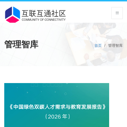
管理智库
首页
/
管理智库