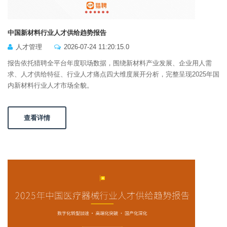
中国新材料行业人才供给趋势报告
人才管理
2026-07-24 11:20:15.0
报告依托猎聘全平台年度职场数据，围绕新材料产业发展、企业用人需
求、人才供给特征、行业人才痛点四大维度展开分析，完整呈现2025年国
内新材料行业人才市场全貌。
查看详情