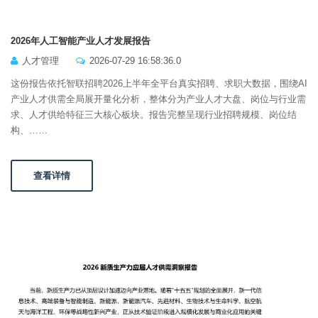
2026年人工智能产业人才发展报告
人才管理
2026-07-29 16:58:36.0
这份报告依托智联招聘2026上半年全平台真实招聘、求职大数据，围绕AI
产业人才供需全局展开量化分析，整体分为产业人才大盘、岗位与行业需
求、人才供给特征三大核心板块。报告完整呈现行业招聘规模、岗位结
构、……
查看详情