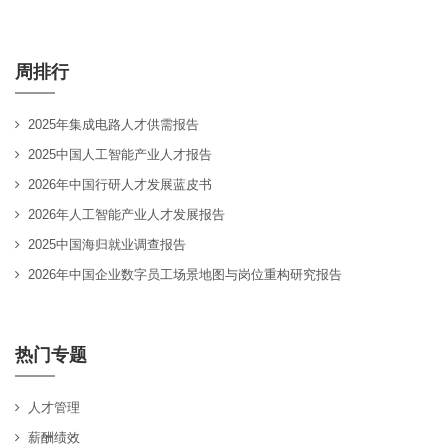
周排行
2025年集成电路人才供需报告
2025中国人工智能产业人才报告
2026年中国行研人才发展蓝皮书
2026年人工智能产业人才发展报告
2025中国海归就业调查报告
2026年中国企业数字员工场景地图与岗位重构研究报告
热门专题
人才管理
薪酬绩效